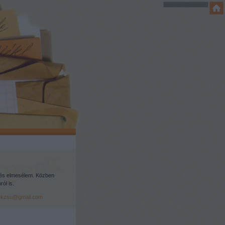
és elmesélem. Közben
ól is.
ckzsu@gmail.com