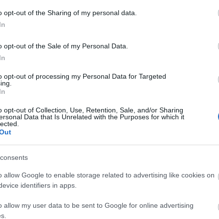
BeckZsu:
Tetszik
0
o opt-out of the Sharing of my personal data.
ez is jó ö
úgy. Szere
In
(
2024.05.1
tojással tö
o opt-out of the Sale of my Personal Data.
melegszen
s
Györgyi 
In
zelet
párolás ut
petrezsely
to opt-out of processing my Personal Data for Targeted
Zsu
utána rá..
ing.
Gombával, 
In
A harmadik és egyben utolsó a karácsonykor készült
melegszen
ételeim sorában. És nagyon remélem, hogy itt majd nem
BeckZsu:
mindenki reagál úgy, ha meghallja ennek az ételnek a
o opt-out of Collection, Use, Retention, Sale, and/or Sharing
érdemes, j
ersonal Data that Is Unrelated with the Purposes for which it
(
2019.05.1
nevét, mint az ismerőseim többsége. Ők ugyanis csak
lected.
sajttal töl
elfintorodtak, illetve volt, aki még hozzátett valami ehhez
Out
Burgermei
hasonlót:…
(
2019.05.1
sajttal töl
consents
BeckZsu:
elmondtad 
Érdekes, 
Tetszik
0
o allow Google to enable storage related to advertising like cookies on
uborka mel
evice identifiers in apps.
17:09
)
Néz
Utolsó 20
o allow my user data to be sent to Google for online advertising
er
s.