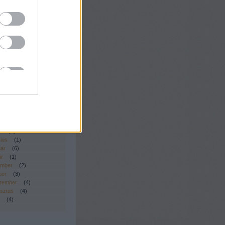
t)
őzelék konzervből
s reszelt alma télre
kemell mézes-mustáros
ásban
vizes uborka télre
mentált uborka – télre
s
(
1
)
s
(
1
)
s
(
2
)
s
(
4
)
ius
(
1
)
uár
(
6
)
ár
(
1
)
ember
(
2
)
ber
(
3
)
tember
(
4
)
sztus
(
4
)
(
4
)