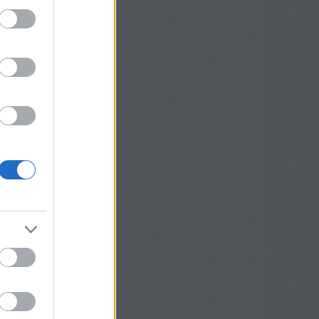
@Györgyi Tóthné: Szia,
tlet, legközelebb kipróbálom
tem a tejfölös gombát is, ...
2. 14:02
)
Gombával,
ltött zsemle –
dvics 3.
Tóthné:
Szia! Én a gombát
án behabarom tejföllel, sok
emmel és őrölt borssal,
.
(
2024.05.12. 12:43
)
tojással töltött zsemle –
dvics 3.
@Burgermeister:
ó étvágyat hozzá! :)
4. 12:27
)
Jalapeño paprika
tve, baconban
ster:
Kiprobalom!:)
4. 08:51
)
Jalapeño paprika
tve, baconban
Köszönöm, hogy
a tapasztalataidat.
hogy néha még a kovászos
lett (én...
(
2017.10.12.
zétek, hogy jártam!