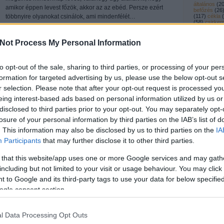
általános
(
2
amikor éppen levest főzök, akkor az az ebéd. Persze ezért
befőzés
(
26
(
117
)
cékla
(
többnyire olyanokat csinálok, ami mindenfélét…
(
58
)
csirkem
csirkeszárn
(
56
)
dió
(
32
)
egytálétel
(
1
Not Process My Personal Information
(
32
)
gomba
gyümölcsös
hidegkaja
(
5
(
24
)
kelbimb
Tetszik
0
to opt-out of the sale, sharing to third parties, or processing of your per
kímélős
(
26
)
leves
(
39
)
l
formation for targeted advertising by us, please use the below opt-out s
maradék
(
3
r selection. Please note that after your opt-out request is processed y
(
48
)
menüter
olajbogyó
(
1
eing interest-based ads based on personal information utilized by us or
(
43
)
paprika
arhahús
(
25
)
pulyka
disclosed to third parties prior to your opt-out. You may separately opt-
rágcsa
(
23
)
reggeli
(
10
)
losure of your personal information by third parties on the IAB’s list of
sertéshús
(
. This information may also be disclosed by us to third parties on the
IA
tűzön
(
13
)
s
Zsu
töltött
(
19
)
t
Participants
that may further disclose it to other third parties.
(
163
)
Címke
Múlt héten főztem egy jó nagy adag marhahúslevest. Nem
 that this website/app uses one or more Google services and may gath
főzök túl gyakran, pedig nagyon szeretem/szeretjük, de
Keresés
csak sokat tudok belőle főzni. Sok hússal, még több
including but not limited to your visit or usage behaviour. You may click 
zöldséggel. És nem okoz gondot, hogy több napon is
 to Google and its third-party tags to use your data for below specifi
együk. A húst leginkább csak tormával, esetleg a
ogle consent section.
zsírosabb…
l Data Processing Opt Outs
Utolsó ko