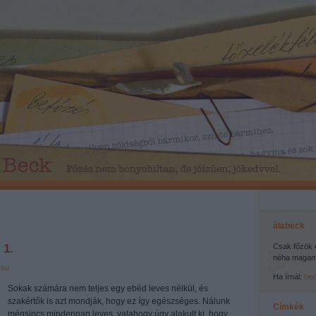
àlabeck
 1.
Csak főzök 
néha magamr
Zsu
Ha írnál:
be
Sokak számára nem teljes egy ebéd leves nélkül, és
szakértők is azt mondják, hogy ez így egészséges. Nálunk
Címkék
mégsincs mindennap leves, valahogy úgy alakult ki, hogy