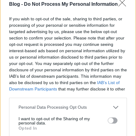
Blog -
Do Not Process My Personal Information
If you wish to opt-out of the sale, sharing to third parties, or
processing of your personal or sensitive information for
Sztroganov csirkemell és hajdina
targeted advertising by us, please use the below opt-out
BeckZsu
•
2011. augusztus 07.
0
section to confirm your selection. Please note that after your
opt-out request is processed you may continue seeing
interest-based ads based on personal information utilized by
Nem egészen új recept itt a blogon a sztroganov
us or personal information disclosed to third parties prior to
(igen, szerintem magyarul így kell átírni a cirill betűs
your opt-out. You may separately opt-out of the further
строганов szót, nem úgy, hogy Stroganoff, és azért
disclosure of your personal information by third parties on the
kis kezdőbetűvel, mert ebben az esetben nem a
IAB’s list of downstream participants. This information may
családnévre, hanem csak az ételre gondolok), ami
also be disclosed by us to third parties on the
IAB’s List of
tulajdonképpen egy mártásos apróhús. Az…
Downstream Participants
that may further disclose it to other
third parties.
Please note that this website/app uses one or more Google
Personal Data Processing Opt Outs
services and may gather and store information including but
not limited to your visit or usage behaviour. You may click to
I want to opt-out of the Sharing of my
personal data.
grant or deny consent to Google and its third-party tags to
Opted In
use your data for below specified purposes in below Google