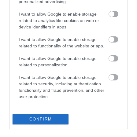
personalized advertising.
I want to allow Google to enable storage
related to analytics like cookies on web or
device identifiers in apps.
I want to allow Google to enable storage
related to functionality of the website or app.
I want to allow Google to enable storage
related to personalization.
I want to allow Google to enable storage
related to security, including authentication
functionality and fraud prevention, and other
Hajdina csirkehússal
user protection.
BeckZsu
•
2010. március 24.
0
CONFIRM
Bevásároltam a gyógyos, vagy bio, vagy nem is
tudom, minek nevezzem, boltban. Sok dolgot vettem,
például hajdinát is. Kicsit túlzott volt a választék,