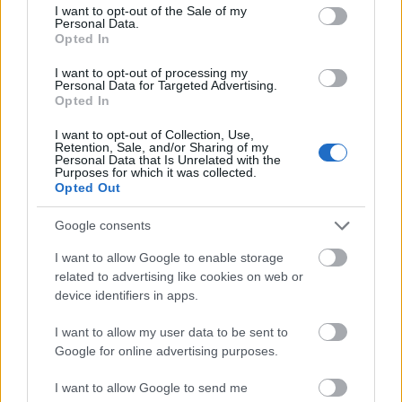
consent section.
I want to opt-out of the Sale of my
Personal Data.
Opted In
I want to opt-out of processing my
Personal Data for Targeted Advertising.
Opted In
I want to opt-out of Collection, Use,
Retention, Sale, and/or Sharing of my
Personal Data that Is Unrelated with the
Lecsós virsli és hajdina
Purposes for which it was collected.
Opted Out
BeckZsu
•
2011. április 07.
0
Google consents
Amikor nyár vége felé nekiállok lecsót befőzni,
I want to allow Google to enable storage
mindig úgy érzem, hogy az rengeteg, amennyit
related to advertising like cookies on web or
megcsináltam. Az utóbbi időben – amióta a
device identifiers in apps.
gyerekeim külön laknak – nem is egy, hanem két
adagot szoktam főzni, hogy nekik is jusson. És
I want to allow my user data to be sent to
mégis, mindig spórolósan használjuk télen,
Google for online advertising purposes.
valahogy olyankor meg úgy…
I want to allow Google to send me