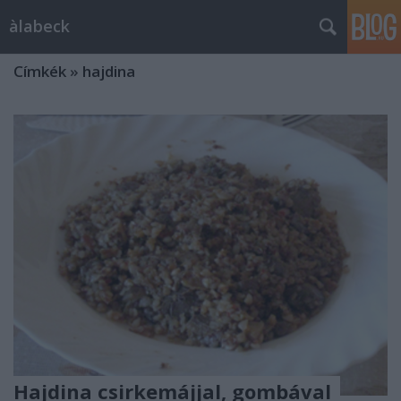
àlabeck
Címkék
»
hajdina
Hajdina csirkemájjal, gombával