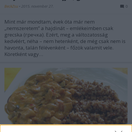
BeckZsu
•
2015. november 27.
0
Mint már mondtam, évek óta már nem
„nemszeretem” a hajdinát – emlékeimben csak
grecska (гречка). Ezért, meg a változatosság
kedvéért, néha – nem hetenként, de még csak nem is
havonta, talán félévenként – főzök valamit vele.
Köretként vagy…