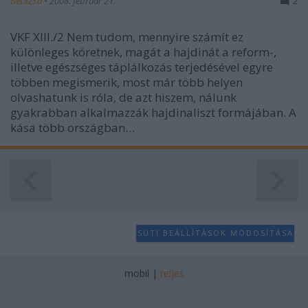
BeckZsu
•
2008. február 21.
2
VKF XIII./2 Nem tudom, mennyire számít ez
különleges köretnek, magát a hajdinát a reform-,
illetve egészséges táplálkozás terjedésével egyre
többen megismerik, most már több helyen
olvashatunk is róla, de azt hiszem, nálunk
gyakrabban alkalmazzák hajdinaliszt formájában. A
kása több országban…
SÜTI BEÁLLÍTÁSOK MÓDOSÍTÁSA
mobil
|
teljes