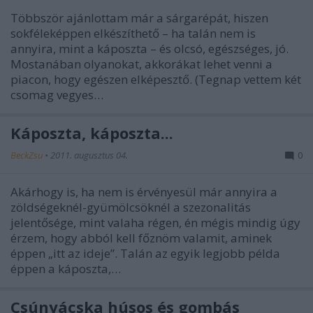
Többször ajánlottam már a sárgarépát, hiszen
sokféleképpen elkészíthető – ha talán nem is
annyira, mint a káposzta – és olcsó, egészséges, jó.
Mostanában olyanokat, akkorákat lehet venni a
piacon, hogy egészen elképesztő. (Tegnap vettem két
csomag vegyes…
Káposzta, káposzta...
BeckZsu
•
2011. augusztus 04.
0
Akárhogy is, ha nem is érvényesül már annyira a
zöldségeknél-gyümölcsöknél a szezonalitás
jelentősége, mint valaha régen, én mégis mindig úgy
érzem, hogy abból kell főznöm valamit, aminek
éppen „itt az ideje”. Talán az egyik legjobb példa
éppen a káposzta,…
Csúnyácska húsos és gombás