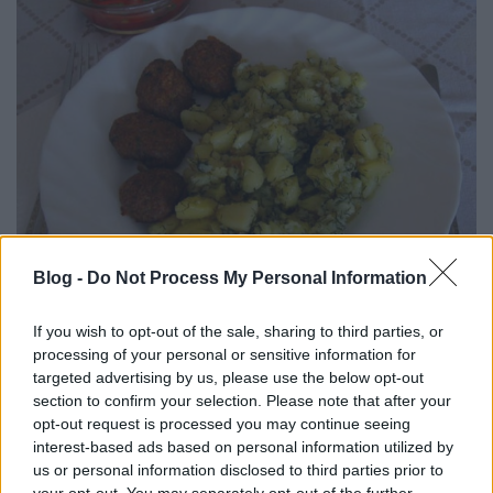
Blog -
Do Not Process My Personal Information
Fasírt, zsemle nélkül, sütőben
BeckZsu
•
2019. június 25.
0
If you wish to opt-out of the sale, sharing to third parties, or
processing of your personal or sensitive information for
targeted advertising by us, please use the below opt-out
Tulajdonképpen nem nagy ügy, a (majdnem)
section to confirm your selection. Please note that after your
szénhidrátmentesség érdekében egyszerűen nem
opt-out request is processed you may continue seeing
teszünk a fasírtba zsemlét – vagy kenyeret,
interest-based ads based on personal information utilized by
zsemlemorzsát, ki mit szokott. De a múltkor, amikor
us or personal information disclosed to third parties prior to
ilyet csináltam, annyira ízlett, hogy megkértek, hogy