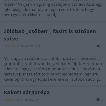
főzzek? Várjam meg, míg összejön a család? Az is egy
lehetőség, de már olyan régen nem főztem, hogy
nem győztem kivárni – pedig…
Zöldbab „csőben”, fasírt is sütőben
sütve
BeckZsu
•
2012. március 29.
0
Mert ugye a csőben is a sütőben, ezt az elnevezést a
gratin, ill. gratinírozott helyett használjuk. A zöldbab
a lehető legegyszerűbb módon készült, a sós vízben
nem túl puhára főtt zöldbabot leöntöttem joghurt,
kevés tejföl és egy tojás keverékével, sütőben addig…
Rakott sárgarépa
BeckZsu
•
2011. augusztus 11.
0