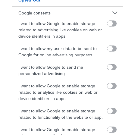
Opted Out
Ezt az ételt – mint a kép dátuma mutatja nálam –
Google consents
majdnem pont két éve készítettem. Azóta is időnként
előveszem, alkalmazom a kis spirálozó készüléket.
I want to allow Google to enable storage
Igaz, lehet kapni komolyabbat, kényelmesebben
related to advertising like cookies on web or
használhatót, ami „kövérebb” zöldségekkel is
device identifiers in apps.
működik, de eddig még úgy döntöttem, hogy nekem
nem éri…
I want to allow my user data to be sent to
Google for online advertising purposes.
I want to allow Google to send me
personalized advertising.
I want to allow Google to enable storage
related to analytics like cookies on web or
device identifiers in apps.
I want to allow Google to enable storage
related to functionality of the website or app.
I want to allow Google to enable storage