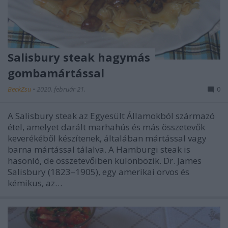
Salisbury steak hagymás
gombamártással
BeckZsu
•
2020. február 21.
0
A Salisbury steak az Egyesült Államokból származó
étel, amelyet darált marhahús és más összetevők
keverékéből készítenek, általában mártással vagy
barna mártással tálalva. A Hamburgi steak is
hasonló, de összetevőiben különbözik. Dr. James
Salisbury (1823–1905), egy amerikai orvos és
kémikus, az…