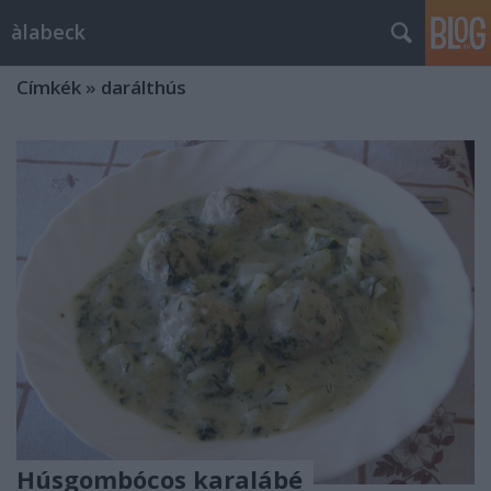
àlabeck
Címkék
»
darálthús
Húsgombócos karalábé