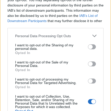
your opt-out. You may separately opt-out of the further
írjam le. Legalább nekem is meglesz, egyáltalán nem
disclosure of your personal information by third parties on the
biztos, hogy…
IAB’s list of downstream participants. This information may
also be disclosed by us to third parties on the
IAB’s List of
Downstream Participants
that may further disclose it to other
third parties.
Please note that this website/app uses one or more Google
Personal Data Processing Opt Outs
services and may gather and store information including but
not limited to your visit or usage behaviour. You may click to
I want to opt-out of the Sharing of my
personal data.
grant or deny consent to Google and its third-party tags to
Opted In
use your data for below specified purposes in below Google
consent section.
I want to opt-out of the Sale of my
Personal Data.
Opted In
I want to opt-out of processing my
Personal Data for Targeted Advertising.
Opted In
Bolognai „spagetti” cukkinitésztából
I want to opt-out of Collection, Use,
Retention, Sale, and/or Sharing of my
Personal Data that Is Unrelated with the
BeckZsu
•
2019. május 22.
0
Purposes for which it was collected.