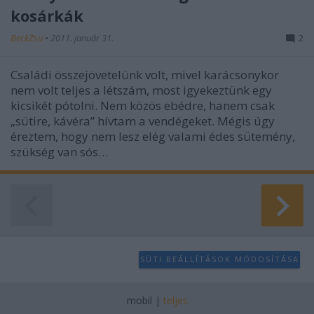
kosárkák
BeckZsu
•
2011. január 31.
2
Családi összejövetelünk volt, mivel karácsonykor
nem volt teljes a létszám, most igyekeztünk egy
kicsikét pótolni. Nem közös ebédre, hanem csak
„sütire, kávéra” hívtam a vendégeket. Mégis úgy
éreztem, hogy nem lesz elég valami édes sütemény,
szükség van sós…
SÜTI BEÁLLÍTÁSOK MÓDOSÍTÁSA
mobil
|
teljes