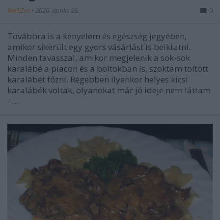
BeckZsu
•
2020. április 26.
0
Továbbra is a kényelem és egészség jegyében,
amikor sikerült egy gyors vásárlást is beiktatni.
Minden tavasszal, amikor megjelenik a sok-sok
karalábé a piacon és a boltokban is, szoktam töltött
karalábét főzni. Régebben ilyenkor helyes kicsi
karalábék voltak, olyanokat már jó ideje nem láttam
–…