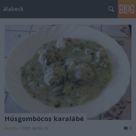
àlabeck
Húsgombócos karalábé
BeckZsu
•
2020. április 26.
0