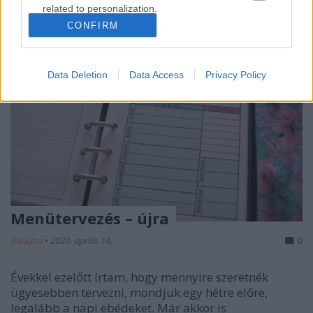
related to personalization.
CONFIRM
I want to allow Google to enable storage
related to security, including authentication
functionality and fraud prevention, and other
Data Deletion
Data Access
Privacy Policy
user protection.
Menütervezés – újra
BeckZsu
•
2020. április 14.
0
Évekkel ezelőtt írtam, hogy mennyire szeretnék
ügyesebben tervezni, mondjuk egy hétre előre,
legalább a napi ebédeket. Már akkor is