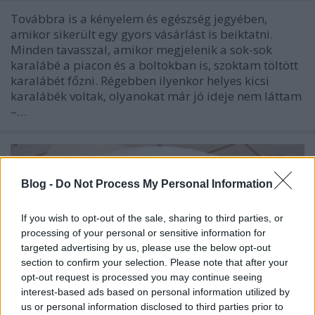
Továbbra is a kényelem és egészség jegyében,
amikor sikerült egy gyors vásárlást is beiktatni.
Minden tavasszal, amikor megjelenik a sok-sok
karalábé a piacon és a boltokban is, szoktam töltött
karalábét főzni. Régebben ilyenkor helyes kicsi
karalábék voltak, olyanokat már jó ideje nem láttam
–…
Blog -
Do Not Process My Personal Information
If you wish to opt-out of the sale, sharing to third parties, or
processing of your personal or sensitive information for
targeted advertising by us, please use the below opt-out
section to confirm your selection. Please note that after your
opt-out request is processed you may continue seeing
interest-based ads based on personal information utilized by
us or personal information disclosed to third parties prior to