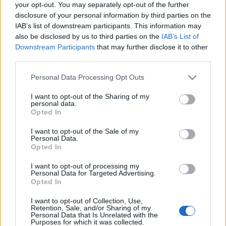
your opt-out. You may separately opt-out of the further
disclosure of your personal information by third parties on the
IAB’s list of downstream participants. This information may
Mindent bele bableves
also be disclosed by us to third parties on the
IAB’s List of
Downstream Participants
that may further disclose it to other
BeckZsu
•
2020. április 21.
0
third parties.
Az összes, enyhén szólva nem túl kedvező,
Please note that this website/app uses one or more Google
Personal Data Processing Opt Outs
körülmény ellenére főztem húsvétra egy kis füstölt
services and may gather and store information including but
csülköt, természetesen tojással együtt. És még volt
not limited to your visit or usage behaviour. You may click to
I want to opt-out of the Sharing of my
personal data.
grant or deny consent to Google and its third-party tags to
egy darab füstölt tarja is itthon, amit eléggé el nem
Opted In
use your data for below specified purposes in below Google
ítélhető módon már egy ideje a fagyasztóban
consent section.
tároltam. Együtt főztem meg a kettőt. A csülök
I want to opt-out of the Sale of my
Personal Data.
csont…
Opted In
I want to opt-out of processing my
Personal Data for Targeted Advertising.
Opted In
I want to opt-out of Collection, Use,
Retention, Sale, and/or Sharing of my
Personal Data that Is Unrelated with the
Purposes for which it was collected.