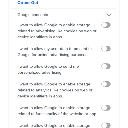
Opted Out
Google consents
I want to allow Google to enable storage
related to advertising like cookies on web or
device identifiers in apps.
I want to allow my user data to be sent to
Sült kelbimbó baconnel
Google for online advertising purposes.
BeckZsu
•
2020. április 18.
0
I want to allow Google to send me
personalized advertising.
Majd elmesélek néhány könnyű ételt, amit a
közelmúltban készítettem, bízom benne, hogy jó lesz
I want to allow Google to enable storage
ötletadónak – nekem és másnak is. A kelbimbó is a
related to analytics like cookies on web or
„megosztó”-nak nevezett ételek közé tartozik. Sokan
device identifiers in apps.
utálják, látni sem bírják, de szerencsére vagyunk,
I want to allow Google to enable storage
akik nagyon is szeretjük. Még úgynevezett életmód-
related to functionality of the website or app.
…
I want to allow Google to enable storage