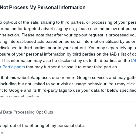
általános
(
2
befőzés
(
26
Not Process My Personal Information
(
117
)
cékla
(
(
58
)
csirkem
csirkeszárn
(
56
)
dió
(
32
)
to opt-out of the sale, sharing to third parties, or processing of your per
Tetszik
0
egytálétel
(
1
formation for targeted advertising by us, please use the below opt-out s
(
32
)
gomba
gyümölcsös
r selection. Please note that after your opt-out request is processed y
hidegkaja
(
5
(
24
)
kelbimb
eing interest-based ads based on personal information utilized by us or
kímélős
(
26
)
leves
(
39
)
l
hidegkaja
büféasztalra
disclosed to third parties prior to your opt-out. You may separately opt-
maradék
(
3
losure of your personal information by third parties on the IAB’s list of
(
48
)
menüter
íliai padlizsánsaláta
olajbogyó
(
1
. This information may also be disclosed by us to third parties on the
IA
(
43
)
paprika
(
25
)
pulyka
su
Participants
that may further disclose it to other third parties.
rágcsa
(
23
)
reggeli
(
10
)
A közösségi oldalon keltette fel a figyelmemet egy
sertéshús
(
 that this website/app uses one or more Google services and may gath
tűzön
(
13
)
s
ismerősöm caponata receptje. Azonnal elkezdtem további
töltött
(
19
)
t
including but not limited to your visit or usage behaviour. You may click 
recepteket keresgélni, nem azért, mert nem hittem el a
(
163
)
Címke
 to Google and its third-party tags to use your data for below specifi
leírtat, csak nagyon szeretek receptek között guberálni,
ogle consent section.
aztán abból összehozni azt a változatot, amit végül
Keresés
elkészítek. Nem volt nagyon…
l Data Processing Opt Outs
o opt-out of the Sharing of my personal data.
Tetszik
0
Utolsó ko
In