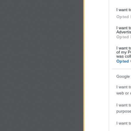
Szólj hozzá!
I want t
Címkék:
saláta
padlizsá
Opted 
I want 
Advertis
Opted 
I want t
of my P
was col
Opted 
Google 
I want t
web or d
I want t
purpose
I want 