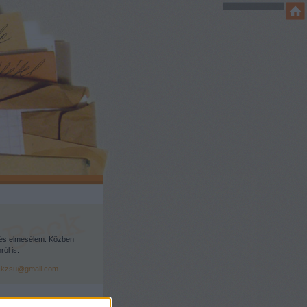
és elmesélem. Közben
ól is.
ckzsu@gmail.com