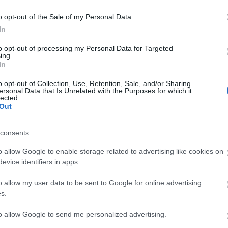
BeckZsu:
ez is jó ö
o opt-out of the Sale of my Personal Data.
n
hidegkaja
büféasztalra
úgy. Szere
In
(
2024.05.1
tojással tö
to opt-out of processing my Personal Data for Targeted
melegszen
ing.
Györgyi 
In
párolás ut
petrezsely
utána rá..
o opt-out of Collection, Use, Retention, Sale, and/or Sharing
Gombával, 
ersonal Data that Is Unrelated with the Purposes for which it
lected.
melegszen
Out
BeckZsu:
érdemes, j
(
2019.05.1
sajttal töl
consents
Burgermei
(
2019.05.1
o allow Google to enable storage related to advertising like cookies on
sajttal töl
evice identifiers in apps.
BeckZsu:
elmondtad 
Érdekes, 
o allow my user data to be sent to Google for online advertising
uborka mel
s.
17:09
)
Néz
Utolsó 20
to allow Google to send me personalized advertising.