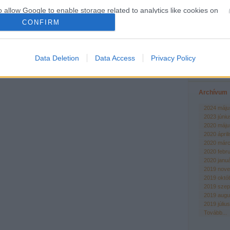
Top 5 (1 hé
o allow Google to enable storage related to analytics like cookies on
evice identifiers in apps.
CONFIRM
Babf
Nyer
Csir
o allow Google to enable storage related to functionality of the website
márt
Sós 
Data Deletion
Data Access
Privacy Policy
A fer
o allow Google to enable storage related to personalization.
Archívum
o allow Google to enable storage related to security, including
cation functionality and fraud prevention, and other user protection.
2024 máju
2023 júniu
2020 máju
2020 áprili
2020 márc
2020 febr
2020 janu
2019 nov
2019 októ
2019 szep
2019 augu
2019 július
Tovább
...