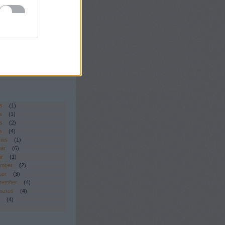
t)
őzelék konzervből
s reszelt alma télre
kemell mézes-mustáros
ásban
vizes uborka télre
mentált uborka – télre
s
(
1
)
s
(
1
)
s
(
2
)
s
(
4
)
ius
(
1
)
uár
(
6
)
ár
(
1
)
ember
(
2
)
ber
(
3
)
tember
(
4
)
sztus
(
4
)
(
4
)