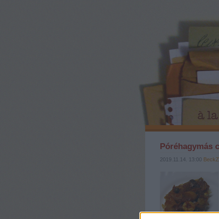
Póréhagymás c
2019.11.14. 13:00
BeckZ