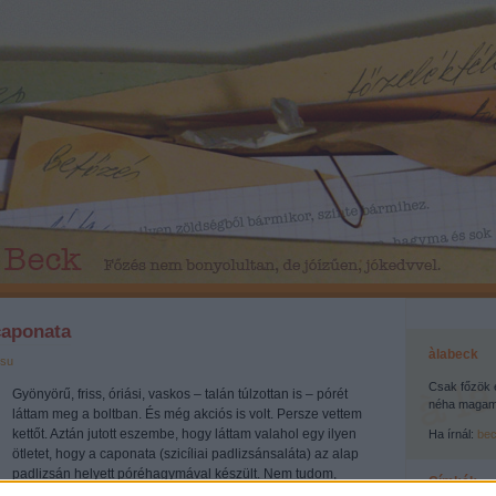
aponata
àlabeck
su
Csak főzök 
Gyönyörű, friss, óriási, vaskos – talán túlzottan is – pórét
néha magamr
láttam meg a boltban. És még akciós is volt. Persze vettem
kettőt. Aztán jutott eszembe, hogy láttam valahol egy ilyen
Ha írnál:
be
ötletet, hogy a caponata (szicíliai padlizsánsaláta) az alap
padlizsán helyett póréhagymával készült. Nem tudom,
Címkék
maga a…