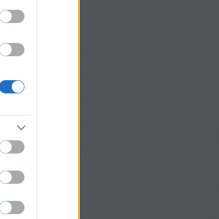
@Györgyi Tóthné: Szia,
tlet, legközelebb kipróbálom
tem a tejfölös gombát is, ...
2. 14:02
)
Gombával,
ltött zsemle –
dvics 3.
Tóthné:
Szia! Én a gombát
án behabarom tejföllel, sok
emmel és őrölt borssal,
.
(
2024.05.12. 12:43
)
tojással töltött zsemle –
dvics 3.
@Burgermeister:
ó étvágyat hozzá! :)
4. 12:27
)
Jalapeño paprika
tve, baconban
ster:
Kiprobalom!:)
4. 08:51
)
Jalapeño paprika
tve, baconban
Köszönöm, hogy
a tapasztalataidat.
hogy néha még a kovászos
lett (én...
(
2017.10.12.
zétek, hogy jártam!