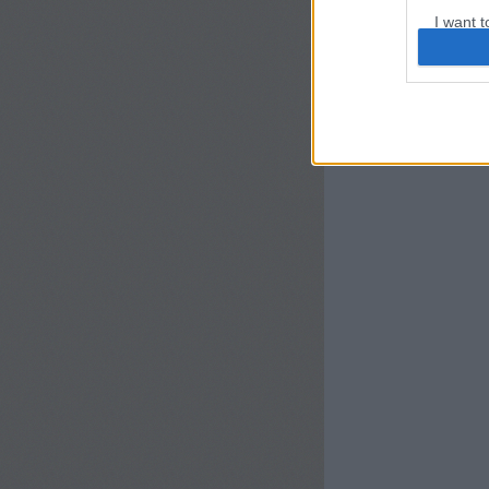
I want t
web or d
I want t
or app.
I want t
I want t
authenti