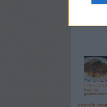
Ketyós
zöldségkörete
Salisbury stea
hagymás
gombamártáss
A bejegyzés trackba