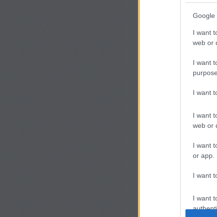
Google 
I want t
web or d
Serpenyőben, olajon
aranypiros színűre.
I want t
Frissen kellemesen ro
purpose
lett kemény, és valam
vagy például májas pá
I want 
I want t
web or d
Szólj hozzá!
I want t
Címkék:
hidegkaja
büféa
or app.
Ajánlott bejegyzések
I want t
I want t
authenti