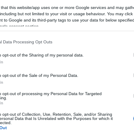
firt és sót keverjük össze alaposan. Aztán hozzákeverjük a
BeckZsu:
 that this website/app uses one or more Google services and may gath
ez is jó ö
ztet, majd az olajat – én nem szűz olívaolajat tettem bele.
including but not limited to your visit or usage behaviour. You may click 
úgy. Szere
(
2024.05.1
 to Google and its third-party tags to use your data for below specifi
tojással tö
szilikonlapon) vékonyra nyújtjuk. Megszórjuk a nagylyukú
ogle consent section.
melegszen
ttal. Ez nálam most ~15 dkg edami sajt volt.
Györgyi 
párolás ut
. Mivel én most kisebb lepénykéket akartam készíteni, ebből a
l Data Processing Opt Outs
petrezsely
ágva, két rudat csináltam.
utána rá..
Gombával, 
o opt-out of the Sharing of my personal data.
m vastag szeletkéket vágtam. Tenyérrel lapítva formáztam
melegszen
In
BeckZsu:
érdemes, j
(
2019.05.1
o opt-out of the Sale of my Personal Data.
sajttal töl
Burgermei
In
(
2019.05.1
sajttal töl
to opt-out of processing my Personal Data for Targeted
BeckZsu:
ing.
elmondtad 
In
Érdekes, 
uborka mel
o opt-out of Collection, Use, Retention, Sale, and/or Sharing
17:09
)
Néz
ersonal Data that Is Unrelated with the Purposes for which it
Utolsó 20
lected.
Out