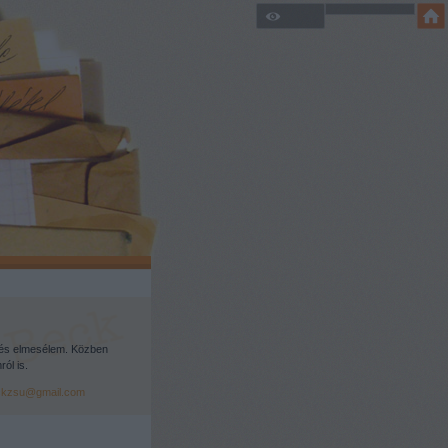
és elmesélem. Közben
ól is.
ckzsu@gmail.com