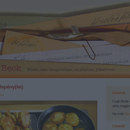
 lepény(ke)
àlabeck
Zsu
Csak főzök 
néha magamr
Ha írnál:
be
Címkék