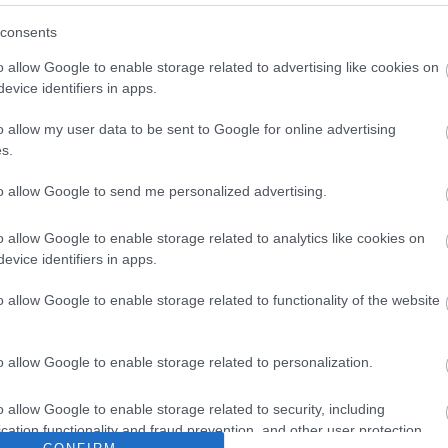
Top 5 (1 hé
consents
Babf
Nyer
o allow Google to enable storage related to advertising like cookies on
Csir
evice identifiers in apps.
márt
 mindkét oldalukat megsütöttem, közepes fokozaton, szép
Sós 
A fer
o allow my user data to be sent to Google for online advertising
pogósak lettek, másnap kicsit szárazabbnak érződött, de nem
s.
ivel megrakva, megkenve (zsírral próbáltam) kenyér helyett,
Archívum
stétomba tunkolva nekem nagyon jól bevált.
to allow Google to send me personalized advertising.
2024 máju
2023 júniu
Tetszik
0
o allow Google to enable storage related to analytics like cookies on
2020 máju
evice identifiers in apps.
2020 áprili
2020 márc
2020 febr
o allow Google to enable storage related to functionality of the website
sztalra
2020 janu
2019 nov
2019 októ
:
o allow Google to enable storage related to personalization.
2019 szep
2019 augu
2019 július
o allow Google to enable storage related to security, including
Tovább
...
cation functionality and fraud prevention, and other user protection.