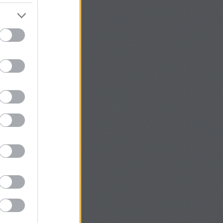
t)
őzelék konzervből
s reszelt alma télre
kemell mézes-mustáros
ásban
vizes uborka télre
mentált uborka – télre
s
(
1
)
s
(
1
)
s
(
2
)
s
(
4
)
ius
(
1
)
uár
(
6
)
ár
(
1
)
ember
(
2
)
ber
(
3
)
tember
(
4
)
sztus
(
4
)
(
4
)