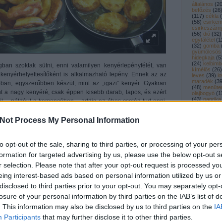
általános
(
2
befőzés
(
26
(
117
)
cékla
(
(
58
)
csirkem
csirkeszárn
(
56
)
dió
(
32
)
egytálétel
(
1
(
32
)
gomba
gyümölcsös
hidegkaja
(
5
(
24
)
kelbimb
ban szoktak sütni, enni valamilyen kenyérlepényfélét, van
kímélős
(
26
)
 kenyérhelyettesítőként is alkalmazható lepény. Ennek az az
leves
(
39
)
l
maradék
(
3
ban, egyszerűbben készül, mint az „igazi” kenyér. Gyakran
(
48
)
menüter
nt a nagy kenyéré, csak éppen kisebb darab, lapos, és ezért
olajbogyó
(
1
(
43
)
paprika
l – például a kemencében – addig az éhes család tud enni.
(
25
)
pulyka
enek mást, csak lapos kenyérfélét – más néven lepényt. Ezt
rágcsa
(
23
)
reggeli
(
10
)
 vagy sütőben, esetleg valamilyen speciális, erre (is) szolgáló
Not Process My Personal Information
sertéshús
(
k meg, zsiradékon vagy anélkül.
tűzön
(
13
)
s
töltött
(
19
)
t
(
163
)
Címke
to opt-out of the sale, sharing to third parties, or processing of your per
mindig az élesztő, kelesztés nélküli tészta. Most egy ilyen
. A kefir a tésztában mindig segít, hogy puhább legyen, akár
formation for targeted advertising by us, please use the below opt-out s
Keresés
p is. A sajt pedig az ízével, rugalmasságával járul hozzá a
r selection. Please note that after your opt-out request is processed y
eing interest-based ads based on personal information utilized by us or
disclosed to third parties prior to your opt-out. You may separately opt-
losure of your personal information by third parties on the IAB’s list of
½ teáskanál só, 320 g liszt, egy púpozott teáskanál sütőpor, egy
. This information may also be disclosed by us to third parties on the
IA
ajt.
Utolsó ko
Participants
that may further disclose it to other third parties.